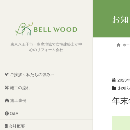
お知
東京八王子市・多摩地域で女性建築士が中
ホー
心のリフォーム会社
ご挨拶～私たちの強み～
2023
施工の流れ
お知
年末
施工事例
Q&A
会社概要