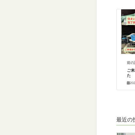
前の
ご来
た
20
最近の