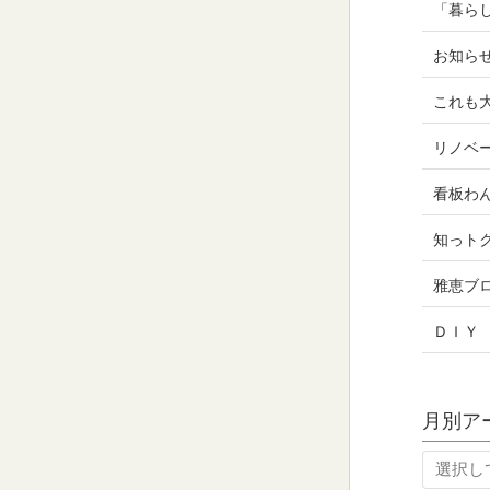
「暮ら
お知ら
これも
リノベ
看板わ
知っト
雅恵ブ
ＤＩＹ
月別ア